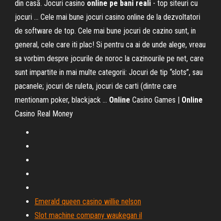
din casă. Jocuri casino
online
pe
bani
reali
- top siteuri cu
jocuri ... Cele mai bune jocuri casino online de la dezvoltatori
de software de top. Cele mai bune jocuri de cazino sunt, in
general, cele care iti plac! Si pentru ca ai de unde alege, vreau
sa vorbim despre jocurile de noroc la cazinourile pe net, care
sunt impartite in mai multe categorii: Jocuri de tip “slots”, sau
pacanele; jocuri de ruleta, jocuri de carti (dintre care
mentionam poker, blackjack ...
Online
Casino Games |
Online
Casino Real Money
Emerald queen casino willie nelson
Slot machine company waukegan il