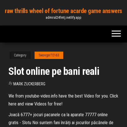
Skip
raw thrills wheel of fortune acarde game answers
to
admiral24fmtj.netlify.app
the
content
Category
Swonger70163
Slot online pe bani reali
By
MARK ZUCKERBERG
We from youtube-video.info have the best Video for you. Click
here and view Videos for free!
Joacă 6777+ jocuri pacanele ca la aparate 77777 online
gratis - Slotu Noi suntem fani înrăiți ai jocurilor păcănele de