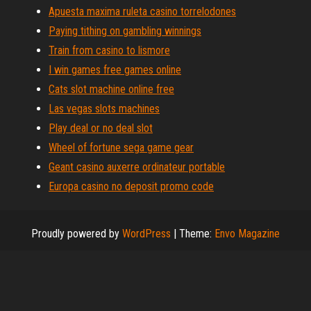
Apuesta maxima ruleta casino torrelodones
Paying tithing on gambling winnings
Train from casino to lismore
I win games free games online
Cats slot machine online free
Las vegas slots machines
Play deal or no deal slot
Wheel of fortune sega game gear
Geant casino auxerre ordinateur portable
Europa casino no deposit promo code
Proudly powered by
WordPress
|
Theme:
Envo Magazine