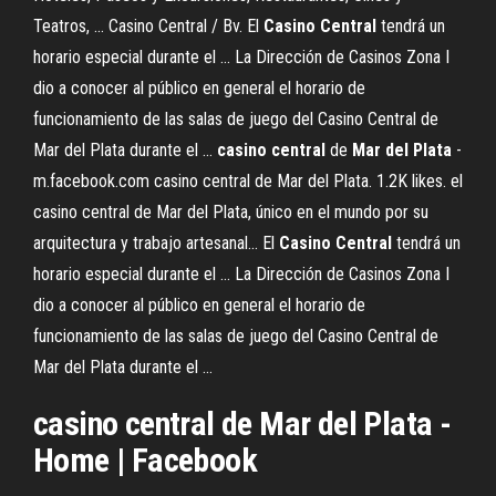
Teatros, ... Casino Central / Bv. El
Casino
Central
tendrá un
horario especial durante el ... La Dirección de Casinos Zona I
dio a conocer al público en general el horario de
funcionamiento de las salas de juego del Casino Central de
Mar del Plata durante el ...
casino
central
de
Mar
del Plata
-
m.facebook.com casino central de Mar del Plata. 1.2K likes. el
casino central de Mar del Plata, único en el mundo por su
arquitectura y trabajo artesanal... El
Casino
Central
tendrá un
horario especial durante el ... La Dirección de Casinos Zona I
dio a conocer al público en general el horario de
funcionamiento de las salas de juego del Casino Central de
Mar del Plata durante el ...
casino
central
de
Mar
del
Plata
-
Home | Facebook