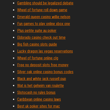
Gambling should be legalized debate
Wheel of fortune roll down game
Emerald queen casino willie nelson
Fun games to play online xbox one
Plus petite suite au poker
Eldorado casino check out time
Big fish casino slots guide
Lucky dragon las vegas reservations
Wheel of fortune online clg
Free no deposit slots free money
Silver oak online casino bonus codes
Black and white jack russell pup
Wat is het geheim van roulette
Slotocash no rules bonus
Caribbean online casino laws
Best uk poker sites for mac